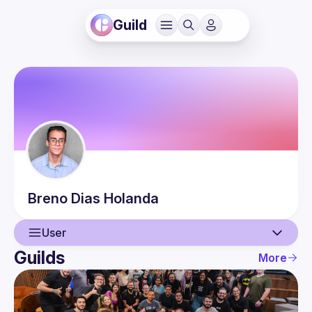
Guild
Breno
Dias Holanda
User
Guilds
More
User
Events