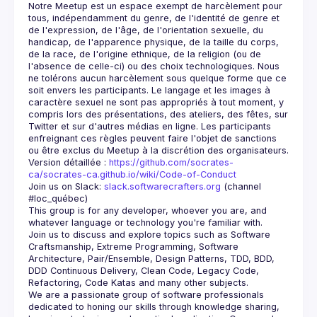
Notre Meetup est un espace exempt de harcèlement pour 
tous, indépendamment du genre, de l'identité de genre et 
de l'expression, de l'âge, de l'orientation sexuelle, du 
handicap, de l'apparence physique, de la taille du corps, 
de la race, de l'origine ethnique, de la religion (ou de 
l'absence de celle-ci) ou des choix technologiques. Nous 
ne tolérons aucun harcèlement sous quelque forme que ce 
soit envers les participants. Le langage et les images à 
caractère sexuel ne sont pas appropriés à tout moment, y 
compris lors des présentations, des ateliers, des fêtes, sur 
Twitter et sur d'autres médias en ligne. Les participants 
enfreignant ces règles peuvent faire l'objet de sanctions 
Version détaillée : 
https://github.com/socrates-
ca/socrates-ca.github.io/wiki/Code-of-Conduct
Join us on Slack: 
slack.softwarecrafters.org
 (channel 
#loc_québec)
This group is for any developer, whoever you are, and 
Join us to discuss and explore topics such as Software 
Craftsmanship, Extreme Programming, Software 
Architecture, Pair/Ensemble, Design Patterns, TDD, BDD, 
DDD Continuous Delivery, Clean Code, Legacy Code, 
We are a passionate group of software professionals 
dedicated to honing our skills through knowledge sharing, 