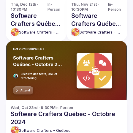
Thu, Dec 12th · 
In-
Thu, Nov 21st · 
In-
10:30PM
Person
10:30PM
Person
Software
Software
Crafters Québec
Crafters Québec
- Décembre 2024
- Novembre 2024
Software Crafters - Québec
Software Crafters - Québec
Wed, Oct 23rd · 9:30PM
In-Person
Software Crafters Québec - Octobre
2024
Software Crafters - Québec