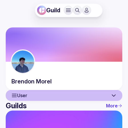
Guild
Brendon
Morel
User
Guilds
More
User
Events