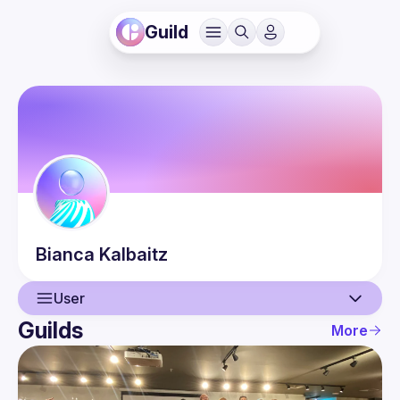
Guild
Bianca
Kalbaitz
User
Guilds
More
User
Events