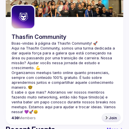
Guilds
Thasfin Community
Boas-vindas à página da 
Thasfin Community
! 🚀
Aqui na Thasfin Community, somos uma turma dedicada a 
dar aquela força para a galera que está 
começando na 
área ou passando por uma transição de carreira
. Nossa 
missão? Ajudar vocês nessa jornada de estudo e 
crescimento. 💪
Organizamos 
meetups tanto online quanto presenciais
, 
sempre com conteúdo 
100% gratuito.
 É tudo sobre 
aprendermos juntos e compartilhar aquele conhecimento 
maneiro. 🤓
E sabe o que mais? Adoramos ver nossos membros 
fazendo muito 
networking
, então não fique tímido(a) e 
venha bater um papo conosco durante nossos breaks nos 
meetups. Estamos aqui para ajudar e trocar ideias. Vamos 
nessa! 💜🚀😄
430
Members
Join