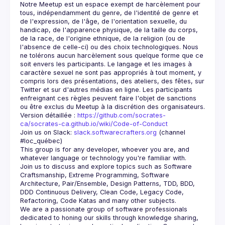
Notre Meetup est un espace exempt de harcèlement pour 
tous, indépendamment du genre, de l'identité de genre et 
de l'expression, de l'âge, de l'orientation sexuelle, du 
handicap, de l'apparence physique, de la taille du corps, 
de la race, de l'origine ethnique, de la religion (ou de 
l'absence de celle-ci) ou des choix technologiques. Nous 
ne tolérons aucun harcèlement sous quelque forme que ce 
soit envers les participants. Le langage et les images à 
caractère sexuel ne sont pas appropriés à tout moment, y 
compris lors des présentations, des ateliers, des fêtes, sur 
Twitter et sur d'autres médias en ligne. Les participants 
enfreignant ces règles peuvent faire l'objet de sanctions 
Version détaillée : 
https://github.com/socrates-
ca/socrates-ca.github.io/wiki/Code-of-Conduct
Join us on Slack: 
slack.softwarecrafters.org
 (channel 
#loc_québec)
This group is for any developer, whoever you are, and 
Join us to discuss and explore topics such as Software 
Craftsmanship, Extreme Programming, Software 
Architecture, Pair/Ensemble, Design Patterns, TDD, BDD, 
DDD Continuous Delivery, Clean Code, Legacy Code, 
We are a passionate group of software professionals 
dedicated to honing our skills through knowledge sharing, 