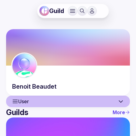
Guild
Benoit
Beaudet
User
Guilds
More
User
Events