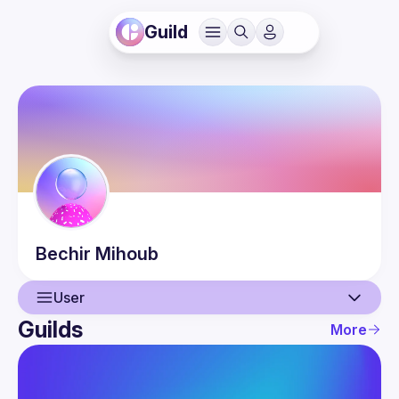
Guild
Bechir
Mihoub
User
Guilds
More
User
Events