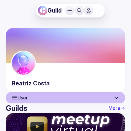
Guild
Beatriz
Costa
User
Guilds
More
User
Events