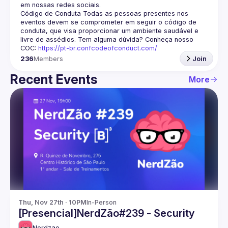
em nossas redes sociais.
Código de Conduta
 Todas as pessoas presentes nos 
eventos devem se comprometer em seguir o código de 
conduta, que visa proporcionar um ambiente saudável e 
livre de assédios. Tem alguma dúvida? Conheça nosso 
COC: 
https://pt-br.confcodeofconduct.com/
236
Members
Join
Recent Events
More
Thu, Nov 27th · 10PM
In-Person
[Presencial]NerdZão#239 - Security
Nerdzao