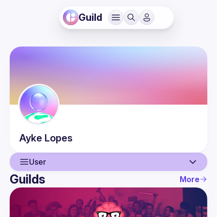
Guild
Ayke
Lopes
User
Guilds
More
User
Events