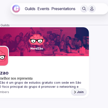
Guilds
Events
Presentations
 Guilds
dzao
melhor nos representa
Zão
 é um grupo de estudos gratuito com sede em São 
O foco principal do grupo é promover o networking e 
nar o conhecimento sobre softwares, plataformas, 
mbers
Join
gias e linguagens de programação de forma divertida, 
ndo o paradigma de complexidade no aprendizado.
os Eventos
s eventos são gratuitos e qualquer pessoa pode 