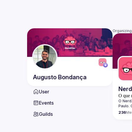
Organizing
Augusto
Bondança
Ner
User
O que 
O 
Nerd
Events
Paulo. 
dissemi
236
Me
Guilds
tecnolo
quebra
Sobre 
Todos o