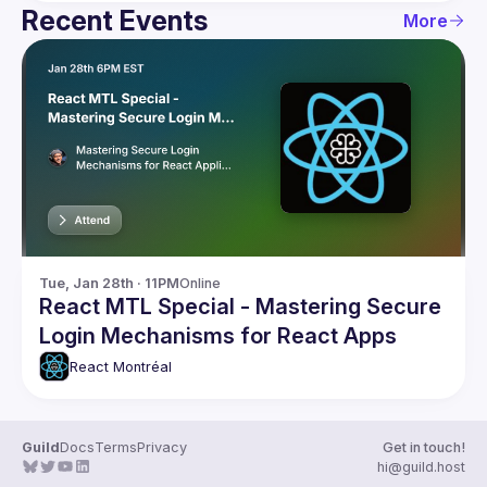
Recent Events
More
Tue, Jan 28th · 11PM
Online
React MTL Special - Mastering Secure
Login Mechanisms for React Apps
React Montréal
Guild
Docs
Terms
Privacy
Get in touch!
hi@guild.host