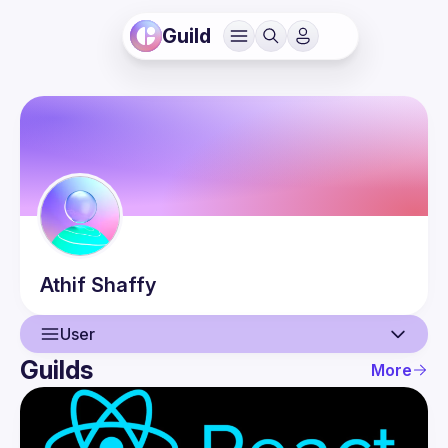
Guild
Athif
Shaffy
User
Guilds
More
User
Events