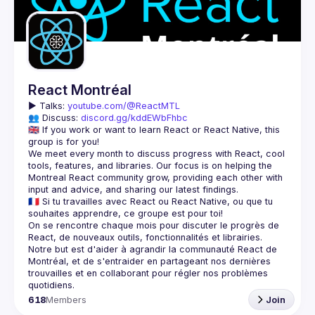
Guilds
React Montréal
▶️ 
Talks: 
youtube.com/@ReactMTL
👥 Discuss: 
discord.gg/kddEWbFhbc
🇬🇧 If you work or want to learn React or React Native, this 
We meet every month to discuss progress with React, cool 
tools, features, and libraries. Our focus is on helping the 
Montreal React community grow, providing each other with 
🇫🇷 Si tu travailles avec React ou React Native, ou que tu 
On se rencontre chaque mois pour discuter le progrès de 
React, de nouveaux outils, fonctionnalités et librairies. 
Notre but est d'aider à agrandir la communauté React de 
Montréal, et de s'entraider en partageant nos dernières 
trouvailles et en collaborant pour régler nos problèmes 
618
Members
Join