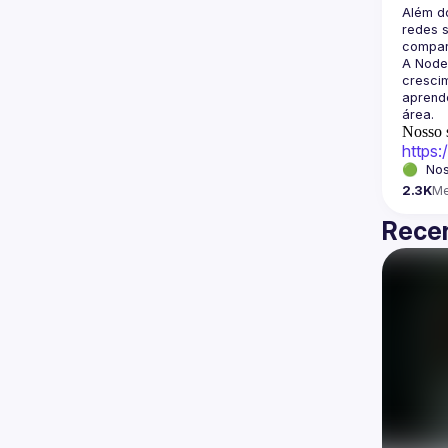
Além d
redes s
A Node
crescim
aprende
Nosso s
https
🟢  Nos
2.3K
M
Recen