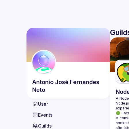
Guild
Antonio
José Fernandes
Neto
Nod
A Node
User
Node.js
🟢 Faç
Events
A comun
hackath
Guilds