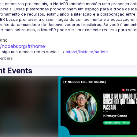
os encontros presenciais, a NodeBR também mantém uma presença online
ociais. Essas plataformas proporcionam um espaço para a troca de idei
BR busca promover a disseminação do conhecimento e a educação em Jav
ento da comunidade de desenvolvedores brasileiros. Se você é um entu
r mais sobre elas, a NodeBR pode ser um excelente recurso para se env
ite:
://nodebr.org/#/home
 siga nas demais redes sociais -> 
https://linktr.ee/nodebr
embers
t Events