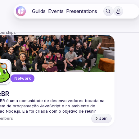
Guilds
Events
Presentations
berships
Network
eBR
BR é uma comunidade de desenvolvedores focada na 
gem de programação JavaScript e no ambiente de 
o Node.js. Ela foi criada com o objetivo de reunir 
adores brasileiros interessados em compartilhar 
embers
Join
mentos, trocar experiências e fortalecer a comunidade 
a parte da nossa comunidade no Discord ->
/discord.gg/rbNpcCu4