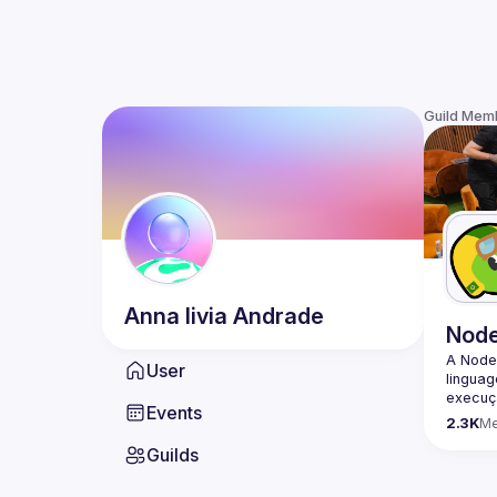
Guild Mem
Anna livia
Andrade
Nod
A Node
User
lingua
execuçã
Events
program
2.3K
M
conheci
Guilds
🟢 Faç
https:/