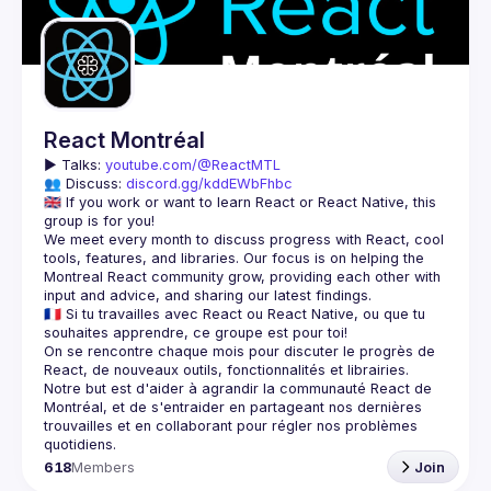
Guilds
React Montréal
▶️ 
Talks: 
youtube.com/@ReactMTL
👥 Discuss: 
discord.gg/kddEWbFhbc
🇬🇧 If you work or want to learn React or React Native, this 
We meet every month to discuss progress with React, cool 
tools, features, and libraries. Our focus is on helping the 
Montreal React community grow, providing each other with 
🇫🇷 Si tu travailles avec React ou React Native, ou que tu 
On se rencontre chaque mois pour discuter le progrès de 
React, de nouveaux outils, fonctionnalités et librairies. 
Notre but est d'aider à agrandir la communauté React de 
Montréal, et de s'entraider en partageant nos dernières 
trouvailles et en collaborant pour régler nos problèmes 
618
Members
Join