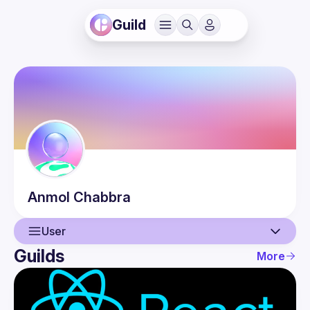
Guild
Anmol
Chabbra
User
Guilds
More
User
Events