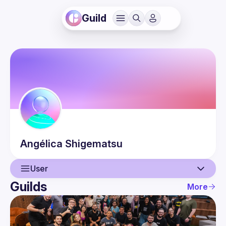
Guild
Angélica
Shigematsu
User
Guilds
More
User
Events