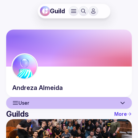
Guild
Andreza
Almeida
User
Guilds
More
User
Events