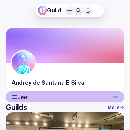
Guild
Andrey de Santana
E Silva
User
Guilds
More
User
Events