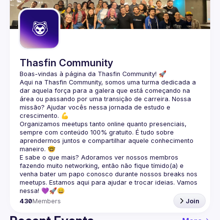
Guilds
Thasfin Community
Boas-vindas à página da 
Thasfin Community
! 🚀
Aqui na Thasfin Community, somos uma turma dedicada a 
dar aquela força para a galera que está 
começando na 
área ou passando por uma transição de carreira
. Nossa 
missão? Ajudar vocês nessa jornada de estudo e 
crescimento. 💪
Organizamos 
meetups tanto online quanto presenciais
, 
sempre com conteúdo 
100% gratuito.
 É tudo sobre 
aprendermos juntos e compartilhar aquele conhecimento 
maneiro. 🤓
E sabe o que mais? Adoramos ver nossos membros 
fazendo muito 
networking
, então não fique tímido(a) e 
venha bater um papo conosco durante nossos breaks nos 
meetups. Estamos aqui para ajudar e trocar ideias. Vamos 
nessa! 💜🚀😄
430
Members
Join