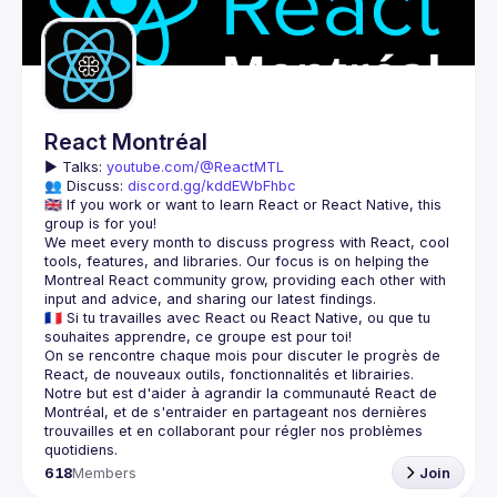
Guilds
React Montréal
▶️ 
Talks: 
youtube.com/@ReactMTL
👥 Discuss: 
discord.gg/kddEWbFhbc
🇬🇧 If you work or want to learn React or React Native, this 
We meet every month to discuss progress with React, cool 
tools, features, and libraries. Our focus is on helping the 
Montreal React community grow, providing each other with 
🇫🇷 Si tu travailles avec React ou React Native, ou que tu 
On se rencontre chaque mois pour discuter le progrès de 
React, de nouveaux outils, fonctionnalités et librairies. 
Notre but est d'aider à agrandir la communauté React de 
Montréal, et de s'entraider en partageant nos dernières 
trouvailles et en collaborant pour régler nos problèmes 
618
Members
Join