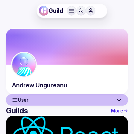
Guild
Andrew
Ungureanu
User
Guilds
More
User
Events