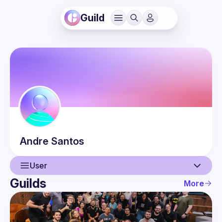
Guild
Andre
Santos
User
Guilds
More
User
Events