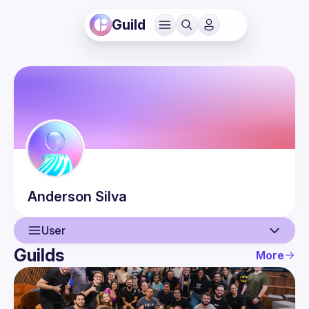
Guild
Anderson
Silva
User
Guilds
More
User
Events