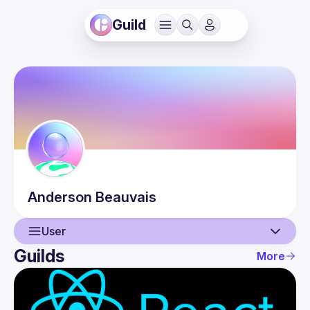
Guild
Anderson
Beauvais
User
Guilds
More
User
Events