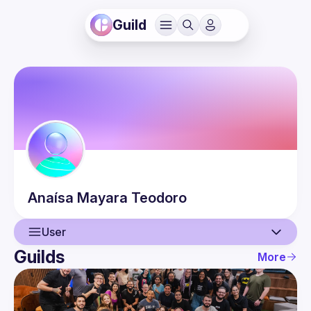
Guild
Anaísa Mayara
Teodoro
User
Guilds
More
User
Guilds