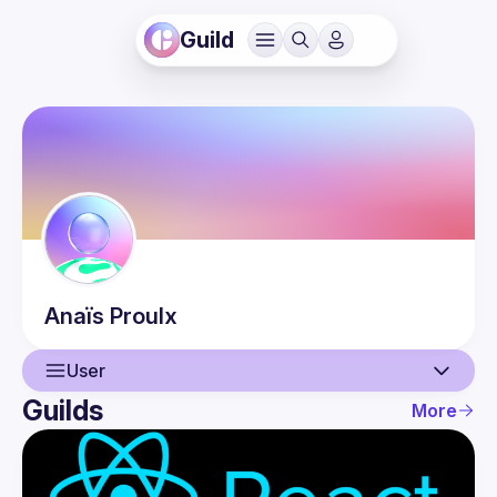
Guild
Anaïs
Proulx
User
Guilds
More
User
Events