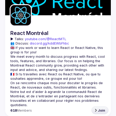
Guilds
React Montréal
▶️ 
Talks: 
youtube.com/@ReactMTL
👥 Discuss: 
discord.gg/kddEWbFhbc
🇬🇧 If you work or want to learn React or React Native, this 
We meet every month to discuss progress with React, cool 
tools, features, and libraries. Our focus is on helping the 
Montreal React community grow, providing each other with 
🇫🇷 Si tu travailles avec React ou React Native, ou que tu 
On se rencontre chaque mois pour discuter le progrès de 
React, de nouveaux outils, fonctionnalités et librairies. 
Notre but est d'aider à agrandir la communauté React de 
Montréal, et de s'entraider en partageant nos dernières 
trouvailles et en collaborant pour régler nos problèmes 
618
Members
Join