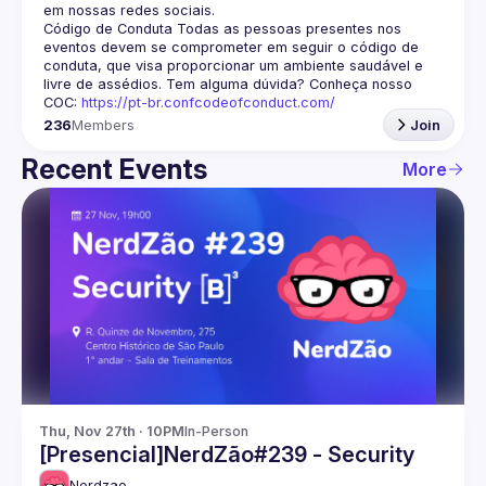
em nossas redes sociais.
Código de Conduta
 Todas as pessoas presentes nos 
eventos devem se comprometer em seguir o código de 
conduta, que visa proporcionar um ambiente saudável e 
livre de assédios. Tem alguma dúvida? Conheça nosso 
COC: 
https://pt-br.confcodeofconduct.com/
236
Members
Join
Recent Events
More
Thu, Nov 27th · 10PM
In-Person
[Presencial]NerdZão#239 - Security
Nerdzao