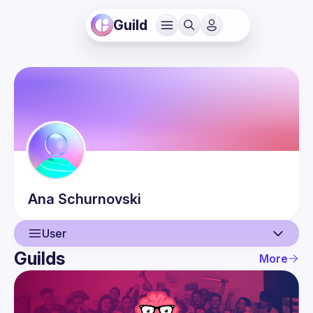
Guild
Ana
Schurnovski
User
Guilds
More
User
Events