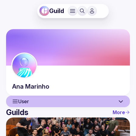
Guild
Ana
Marinho
User
Guilds
More
User
Events