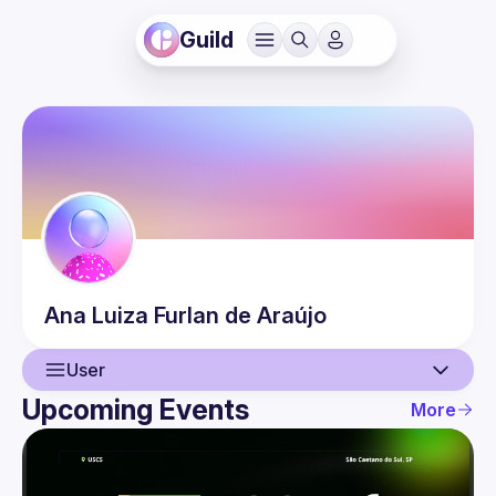
Guild
Ana Luiza
Furlan de Araújo
User
Upcoming Events
More
User
Events