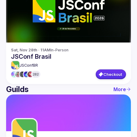
Guilds
Sat, Nov 28th · 11AM
In-Person
JSConf Brasil
JSConfBR
Checkout
282
Guilds
More