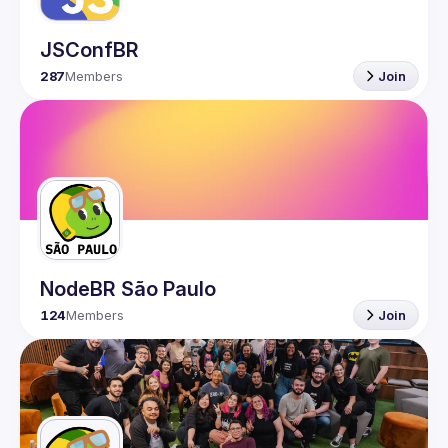
JSConfBR
287
Members
Join
NodeBR São Paulo
124
Members
Join