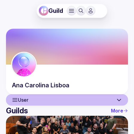
Guild
Ana Carolina
Lisboa
User
Guilds
More
User
Events