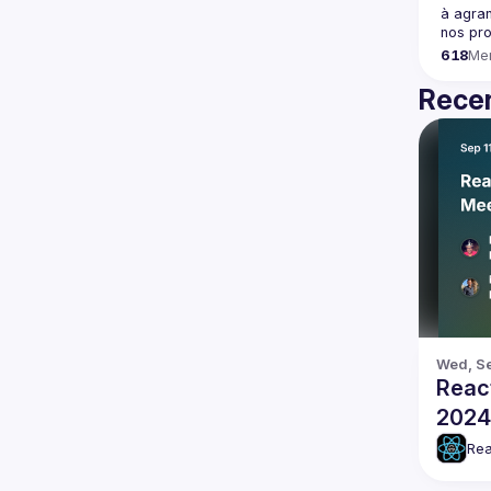
à agran
618
Me
Recen
Wed, Se
Reac
2024
Rea