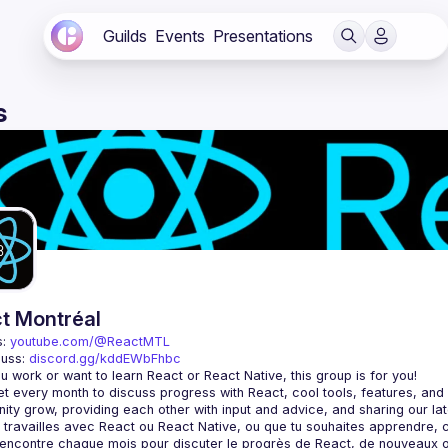
Guilds
Events
Presentations
s
t Montréal
: 
youtube.com/@ReactMTL
uss: 
discord.gg/kddEWbFhbc
 every month to discuss progress with React, cool tools, features, and li
encontre chaque mois pour discuter le progrès de React, de nouveaux outils