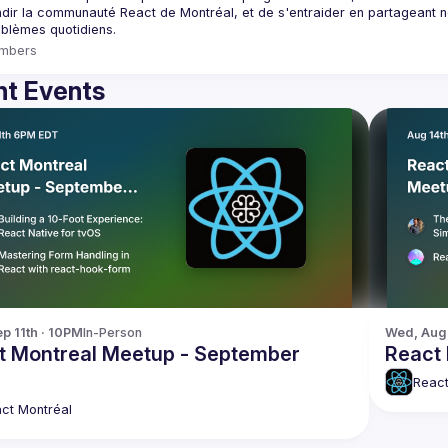
dir la communauté React de Montréal, et de s'entraider en partageant nos
mbers
t Events
p 11th · 10PM
In-Person
Wed, Aug 
t Montreal Meetup - September
React 
React
ct Montréal