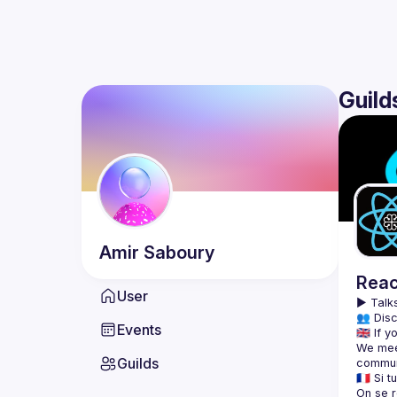
Guild
Amir
Saboury
Reac
User
▶️ 
Talks
👥 Disc
Events
We meet
Guilds
On se r