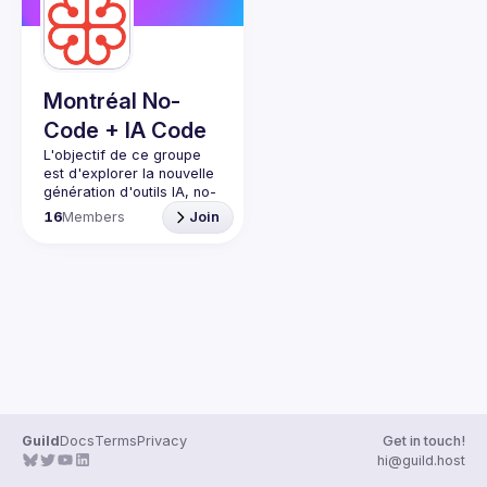
Montréal No-
Code + IA Code
L'objectif de ce groupe 
est d'explorer la nouvelle 
génération d'outils IA, no-
code et low-code qui 
16
Members
Join
transforment radicalement 
la création de produits 
Ce groupe s'adresse à 
toutes celles et ceux qui 
veulent découvrir et 
partager leur expérience 
avec les outils IA 
capables de générer des 
applications et sites web 
complets à partir d'une 
Guild
Docs
Terms
Privacy
Get in touch!
Au-delà du code, nous 
hi@guild.host
explorons comment cette 