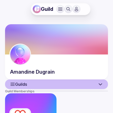
Guild
Amandine
Dugrain
Guilds
Guild Memberships
User
Guilds