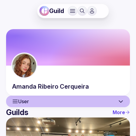
Guild
Amanda Ribeiro
Cerqueira
User
Guilds
More
User
Events