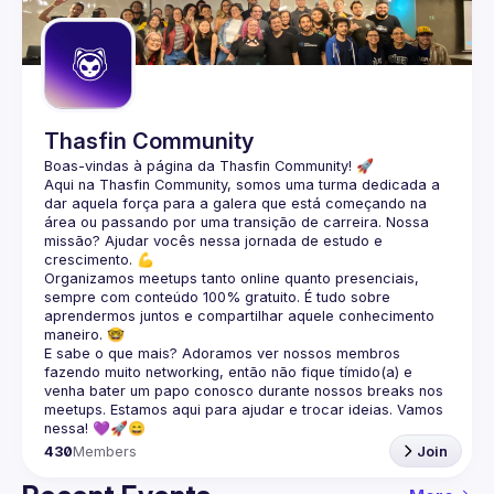
Guilds
Thasfin Community
Boas-vindas à página da 
Thasfin Community
! 🚀
Aqui na Thasfin Community, somos uma turma dedicada a 
dar aquela força para a galera que está 
começando na 
área ou passando por uma transição de carreira
. Nossa 
missão? Ajudar vocês nessa jornada de estudo e 
crescimento. 💪
Organizamos 
meetups tanto online quanto presenciais
, 
sempre com conteúdo 
100% gratuito.
 É tudo sobre 
aprendermos juntos e compartilhar aquele conhecimento 
maneiro. 🤓
E sabe o que mais? Adoramos ver nossos membros 
fazendo muito 
networking
, então não fique tímido(a) e 
venha bater um papo conosco durante nossos breaks nos 
meetups. Estamos aqui para ajudar e trocar ideias. Vamos 
nessa! 💜🚀😄
430
Members
Join