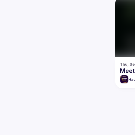
Thu, Se
Meet
Hac