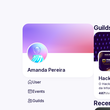
Guild
Amanda
Pereira
Hack
User
O Hack
Events
407
Me
Guilds
Recen