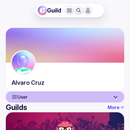
Guild
Alvaro
Cruz
User
Guilds
More
User
Events