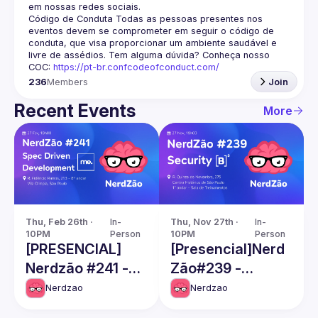
em nossas redes sociais.
Código de Conduta
 Todas as pessoas presentes nos 
eventos devem se comprometer em seguir o código de 
conduta, que visa proporcionar um ambiente saudável e 
livre de assédios. Tem alguma dúvida? Conheça nosso 
COC: 
https://pt-br.confcodeofconduct.com/
236
Members
Join
Recent Events
More
Thu, Feb 26th · 
In-
Thu, Nov 27th · 
In-
10PM
Person
10PM
Person
[PRESENCIAL]
[Presencial]Nerd
Nerdzão #241 -
Zão#239 -
Spec Driven
Security
Nerdzao
Nerdzao
Development