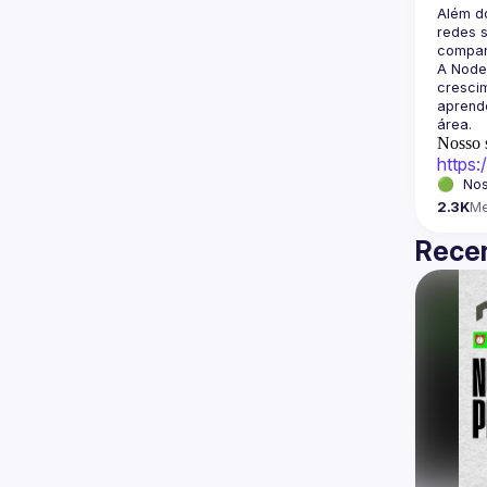
Além d
redes s
A Node
crescim
aprende
Nosso s
https
🟢  Nos
2.3K
M
Recen