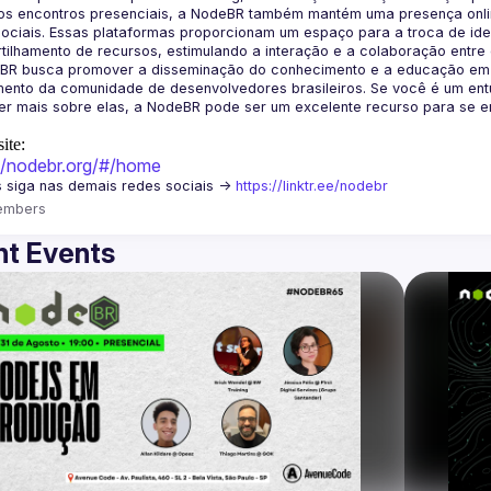
os encontros presenciais, a NodeBR também mantém uma presença online
ociais. Essas plataformas proporcionam um espaço para a troca de idei
BR busca promover a disseminação do conhecimento e a educação em Jav
ento da comunidade de desenvolvedores brasileiros. Se você é um entu
r mais sobre elas, a NodeBR pode ser um excelente recurso para se env
ite:
://nodebr.org/#/home
 siga nas demais redes sociais -> 
https://linktr.ee/nodebr
embers
t Events