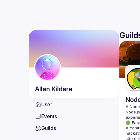
Guild
Allan
Kildare
Nod
User
A Node
Node.js
Events
🟢 Faç
Guilds
A comun
hackath