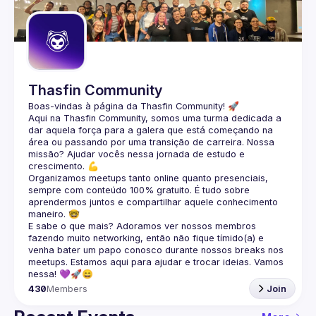
Guilds
Thasfin Community
Boas-vindas à página da 
Thasfin Community
! 🚀
Aqui na Thasfin Community, somos uma turma dedicada a 
dar aquela força para a galera que está 
começando na 
área ou passando por uma transição de carreira
. Nossa 
missão? Ajudar vocês nessa jornada de estudo e 
crescimento. 💪
Organizamos 
meetups tanto online quanto presenciais
, 
sempre com conteúdo 
100% gratuito.
 É tudo sobre 
aprendermos juntos e compartilhar aquele conhecimento 
maneiro. 🤓
E sabe o que mais? Adoramos ver nossos membros 
fazendo muito 
networking
, então não fique tímido(a) e 
venha bater um papo conosco durante nossos breaks nos 
meetups. Estamos aqui para ajudar e trocar ideias. Vamos 
nessa! 💜🚀😄
430
Members
Join