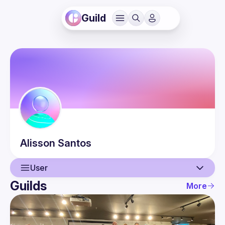
Guild
Alisson
Santos
User
Guilds
More
User
Events