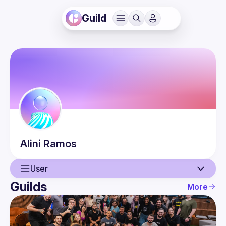
Guild
Alini
Ramos
User
Guilds
More
User
Guilds