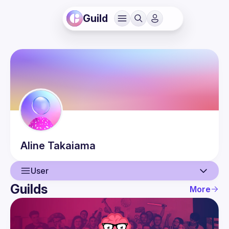
Guild
Aline
Takaiama
User
Guilds
More
User
Events