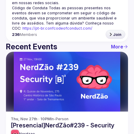
em nossas redes sociais.
Código de Conduta
 Todas as pessoas presentes nos 
eventos devem se comprometer em seguir o código de 
conduta, que visa proporcionar um ambiente saudável e 
livre de assédios. Tem alguma dúvida? Conheça nosso 
COC: 
https://pt-br.confcodeofconduct.com/
236
Members
Join
Recent Events
More
Thu, Nov 27th · 10PM
In-Person
[Presencial]NerdZão#239 - Security
Nerdzao