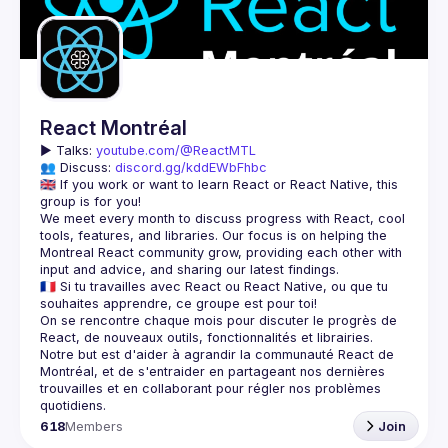
Guilds
React Montréal
▶️ 
Talks: 
youtube.com/@ReactMTL
👥 Discuss: 
discord.gg/kddEWbFhbc
🇬🇧 If you work or want to learn React or React Native, this 
We meet every month to discuss progress with React, cool 
tools, features, and libraries. Our focus is on helping the 
Montreal React community grow, providing each other with 
🇫🇷 Si tu travailles avec React ou React Native, ou que tu 
On se rencontre chaque mois pour discuter le progrès de 
React, de nouveaux outils, fonctionnalités et librairies. 
Notre but est d'aider à agrandir la communauté React de 
Montréal, et de s'entraider en partageant nos dernières 
trouvailles et en collaborant pour régler nos problèmes 
618
Members
Join