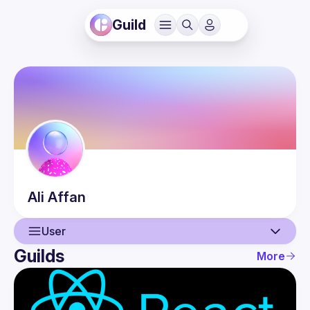
Guild
Ali
Affan
User
Guilds
More
User
Events