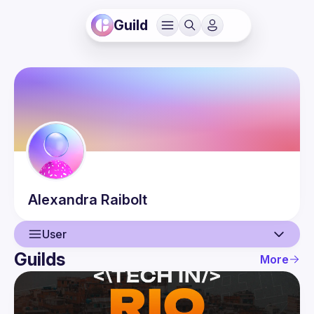
Guild
Alexandra
Raibolt
User
Guilds
More
User
Events