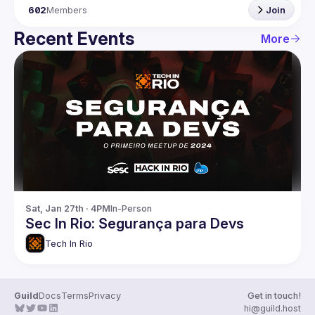
602
Members
Join
Recent Events
More
Sat, Jan 27th · 4PM
In-Person
Sec In Rio: Segurança para Devs
Tech In Rio
Guild
Docs
Terms
Privacy
Get in touch!
hi@guild.host