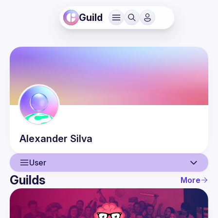
Guild
Alexander
Silva
User
Guilds
More
User
Events