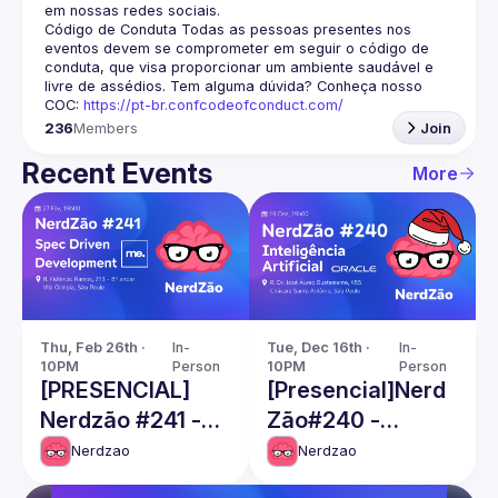
em nossas redes sociais.
Código de Conduta
 Todas as pessoas presentes nos 
eventos devem se comprometer em seguir o código de 
conduta, que visa proporcionar um ambiente saudável e 
livre de assédios. Tem alguma dúvida? Conheça nosso 
COC: 
https://pt-br.confcodeofconduct.com/
236
Members
Join
Recent Events
More
Thu, Feb 26th · 
In-
Tue, Dec 16th · 
In-
10PM
Person
10PM
Person
[PRESENCIAL]
[Presencial]Nerd
Nerdzão #241 -
Zão#240 -
Spec Driven
Artificial
Nerdzao
Nerdzao
Development
intelligence (AI)