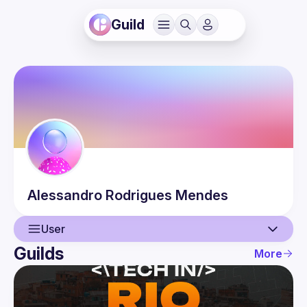
Guild
Alessandro
Rodrigues Mendes
User
Guilds
More
User
Events