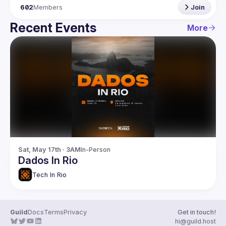
602
Members
Join
Recent Events
More
Sat, May 17th · 3AM
In-Person
Dados In Rio
Tech In Rio
Guild
Docs
Terms
Privacy
Get in touch!
hi@guild.host