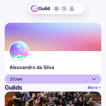
Guild
Alessandro
da Silva
User
Guilds
More
User
Events