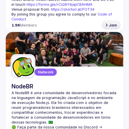
in touch 
https://forms.gle/rCiQ8Y4jajiC8AHMA
Venue proposal from: 
https://shorturl.at/FOT34
By joining this group you agree to comply to our 
Code of 
Conduct
1.9K
Members
Join
Network
NodeBR
A NodeBR é uma comunidade de desenvolvedores focada 
na linguagem de programação JavaScript e no ambiente 
de execução Node.js. Ela foi criada com o objetivo de 
reunir programadores brasileiros interessados em 
compartilhar conhecimentos, trocar experiências e 
fortalecer a comunidade de desenvolvedores em torno 
🟢 Faça parte da nossa comunidade no Discord ->