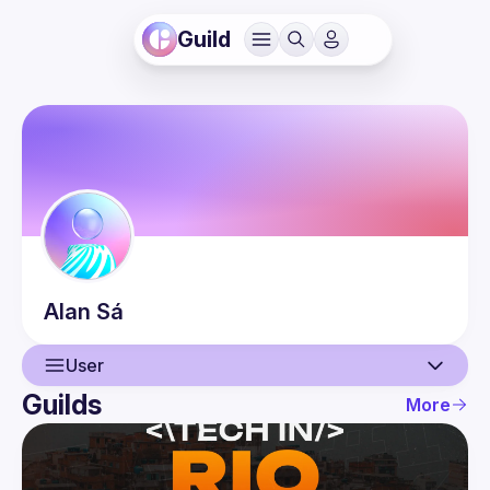
Guild
Alan
Sá
User
Guilds
More
User
Events