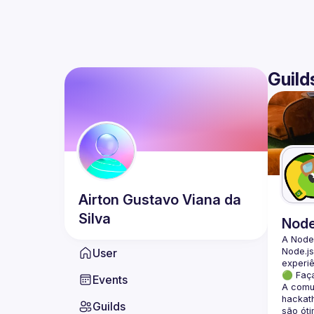
Guild
Airton Gustavo
Viana da
Silva
Nod
A Node
User
Node.js
🟢 Faç
Events
A comun
hackath
Guilds