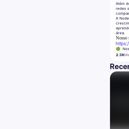
Além d
redes s
A Node
crescim
aprende
Nosso s
https
🟢  Nos
2.3K
M
Recen