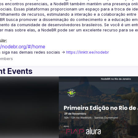
os encontros presenciais, a NodeBR também mantém uma presença online
ociais. Essas plataformas proporcionam um espaço para a troca de idei
BR busca promover a disseminação do conhecimento e a educação em Jav
ento da comunidade de desenvolvedores brasileiros. Se você é um entu
r mais sobre elas, a NodeBR pode ser um excelente recurso para se env
ite:
://nodebr.org/#/home
 siga nas demais redes sociais -> 
https://linktr.ee/nodebr
embers
t Events