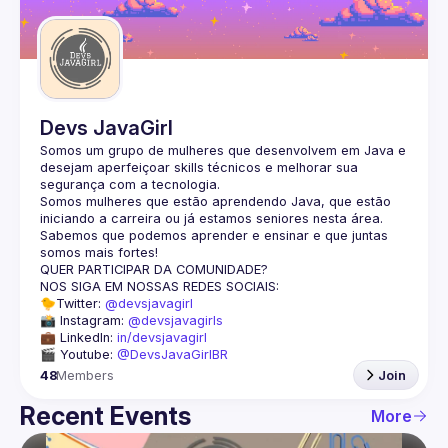
Guilds
Devs JavaGirl
Somos um grupo de mulheres que desenvolvem em Java e 
desejam aperfeiçoar skills técnicos e melhorar sua 
segurança com a tecnologia.
Somos mulheres que estão aprendendo Java, que estão 
iniciando a carreira ou já estamos seniores nesta área.
Sabemos que podemos aprender e ensinar e que juntas 
somos mais fortes!
QUER PARTICIPAR DA COMUNIDADE?
NOS SIGA EM NOSSAS REDES SOCIAIS:
🐤Twitter: 
@devsjavagirl
📸 Instagram: 
@devsjavagirls
💼 LinkedIn: 
in/devsjavagirl
🎬 Youtube: 
@DevsJavaGirlBR
48
Members
Join
Recent Events
More