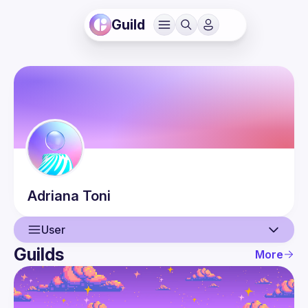
Guild
Adriana
Toni
User
Guilds
More
User
Events