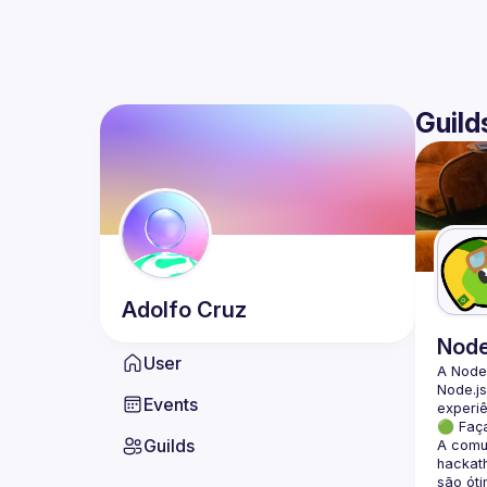
Guild
Adolfo
Cruz
Nod
User
A Node
Node.js
Events
🟢 Faç
Guilds
A comun
hackath