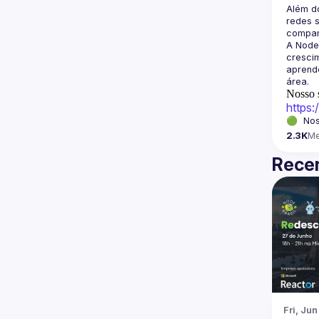
Além d
redes s
A Node
crescim
aprende
Nosso s
https
🟢  Nos
2.3K
M
Recen
Fri, Jun