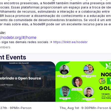
os encontros presenciais, a NodeBR também mantém uma presença online
ociais. Essas plataformas proporcionam um espaço para a troca de idei
BR busca promover a disseminação do conhecimento e a educação em Jav
ento da comunidade de desenvolvedores brasileiros. Se você é um entu
r mais sobre elas, a NodeBR pode ser um excelente recurso para se env
ite:
://nodebr.org/#/home
 siga nas demais redes sociais -> 
https://linktr.ee/nodebr
embers
t Events
 27th · 9PM
In-Person
Thu, Aug 1st · 9:30PM
In-Person &