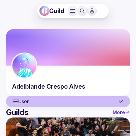
Guild
Adelblande
Crespo Alves
User
Guilds
More
User
Guilds