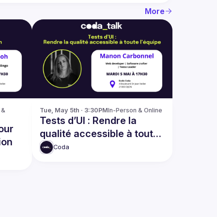
More
& 
Tue, May 5th · 3:30PM
In-Person & Online
Tests d’UI : Rendre la
our
qualité accessible à toute
ion
l’équipe
Coda