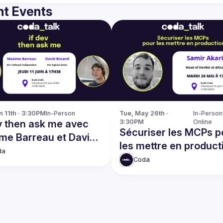
t Events
n 11th · 3:30PM
In-Person
Tue, May 26th · 
In-Person 
v then ask me avec
3:30PM
Online
Sécuriser les MCPs p
me Barreau et David
les mettre en product
nd
da
Coda