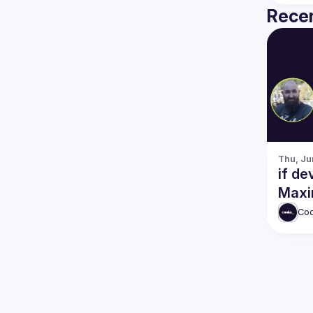
Recen
Thu, Ju
if de
Maxi
Brua
Co