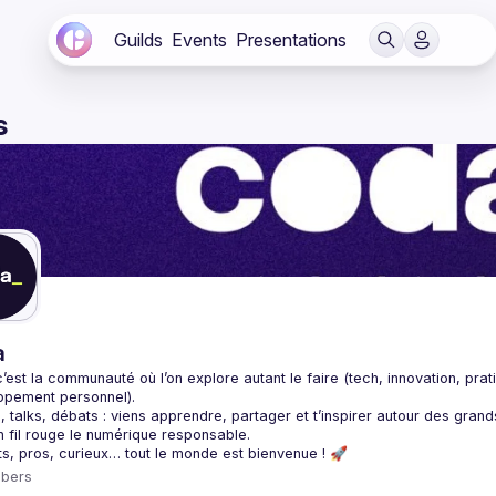
Guilds
Events
Presentations
s
a
c’est la communauté où l’on explore autant le 
faire
 (tech, innovation, pra
ppement personnel).
s, talks, débats : viens apprendre, partager et t’inspirer autour des gran
 fil rouge le 
numérique responsable
.
bers