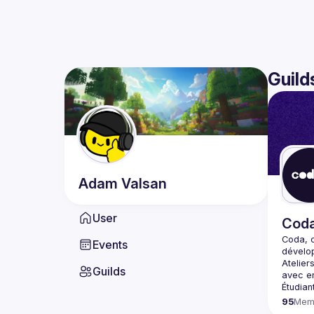
Guild
Adam
Valsan
User
Cod
Coda
, 
Events
dévelo
Atelier
Guilds
avec en
95
Mem