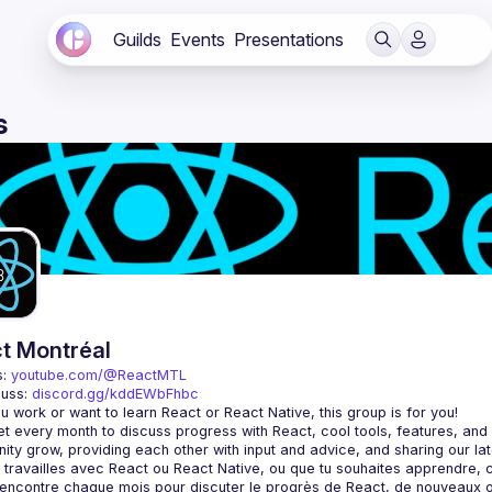
Guilds
Events
Presentations
s
t Montréal
: 
youtube.com/@ReactMTL
uss: 
discord.gg/kddEWbFhbc
 every month to discuss progress with React, cool tools, features, and li
encontre chaque mois pour discuter le progrès de React, de nouveaux outils