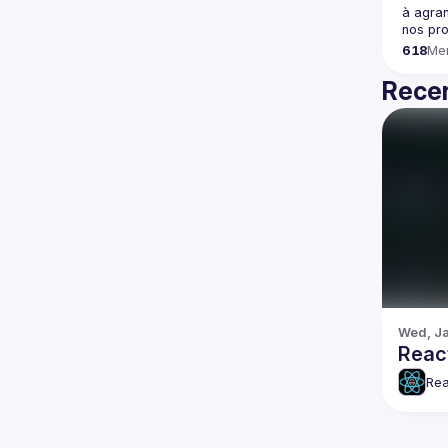
à agran
618
Me
Recen
Wed, Ja
Reac
Rea