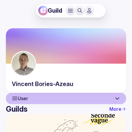
Guild
Vincent
Bories-Azeau
User
Guilds
More
User
Events