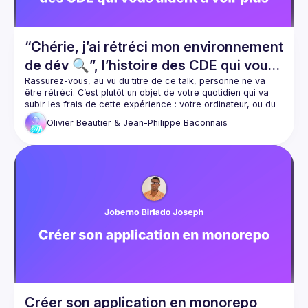
“Chérie, j’ai rétréci mon environnement
de dév 🔍”, l’histoire des CDE qui vous
aident à voir plus grand
Rassurez-vous, au vu du titre de ce talk, personne ne va 
être rétréci. C’est plutôt un objet de votre quotidien qui va 
subir les frais de cette expérience : votre ordinateur, ou du 
moins sa configuration. Tout votre 
environnement de 
Olivier Beautier & Jean-Philippe Baconnais
développement
 va disparaître de votre poste de travail et 
être intégralement 
géré dans le Cloud
.
Le premier 
Cloud Development Environments
 (CDE) est 
apparu depuis plusieurs années maintenant et leur nombre 
ne cesse d'augmenter. Nous pouvons même dire 
qu'aujourd'hui, pour certaines ou certains, quel que soit 
votre type de développement, il s’est imposé comme 
un outil 
du quotidien
.
Nous avons étudié pour vous les principaux CDE du marché, 
enfin ceux que nous connaissons 😅, et nous vous 
montrerons 
leurs avantages
 et les freins qu’ils lèvent, mais 
surtout les éléments qui vous rendront la vie beaucoup 
plus 
facile
.
Créer son application en monorepo