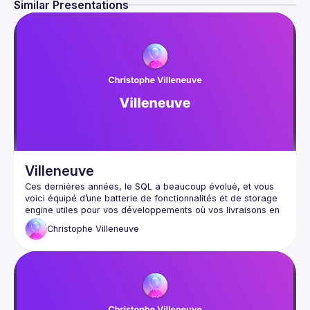
Similar Presentations
Villeneuve
Ces dernières années, le SQL a beaucoup évolué, et vous 
voici équipé d’une batterie de fonctionnalités et de storage 
engine utiles pour vos développements où vos livraisons en 
continue.Mais, l’utilisation de clé/valeur, plus connue sous le 
Christophe
Villeneuve
nom de JSON, est omniprésente dans les développements 
modernes et s'est aussi invitée dans les bases de données 
A travers cette session, Christophe Villeneuve va vous aider 
à faciliter la réalisation de vos projets PHP. avec ou sans 
Framework / CMS… en utilisant une seule connexion PHP 
avec plusieurs formats de bases de données , tout en 