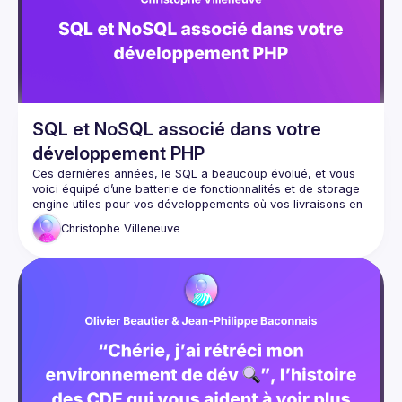
Une occasion de découvrir qu'il est possible de l’utiliser 
dans les projets classiques, modernes, de big data ou de 
SQL et NoSQL associé dans votre
développement PHP
Ces dernières années, le SQL a beaucoup évolué, et vous 
voici équipé d’une batterie de fonctionnalités et de storage 
engine utiles pour vos développements où vos livraisons en 
continu.
Christophe
Villeneuve
Mais, l’utilisation de clé/valeur, plus connue sous le nom de 
JSON, est omniprésente dans les développements 
modernes et s'est aussi invitée dans les bases de données 
relationnelles et NoSQL.
A travers cette session, Christophe Villeneuve va vous aider 
à faciliter la réalisation de vos projets PHP. avec ou sans 
Framework / CMS… en utilisant une seule connexion PHP 
avec plusieurs formats de bases de données , tout en 
Une occasion de découvrir qu'il est possible de l’utiliser 
dans les projets classiques, modernes, de big data ou de 