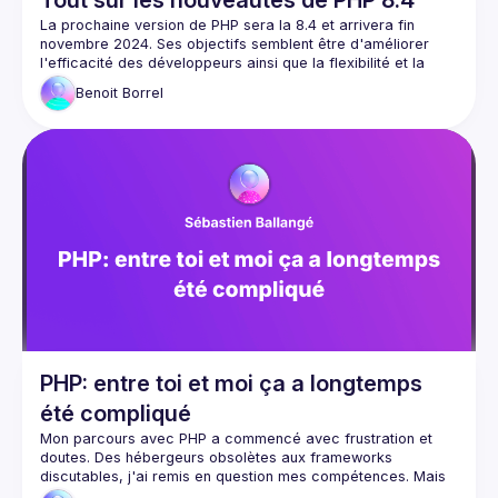
Tout sur les nouveautés de PHP 8.4
La prochaine version de PHP sera la 8.4 et arrivera fin 
novembre 2024. Ses objectifs semblent être d'améliorer 
l'efficacité des développeurs ainsi que la flexibilité et la 
lisibilité du language. Alors venez en juger vous-mêmes en 
Benoit
Borrel
assistant à la présentation des principales nouveautés. Au 
programme, présentation des crochets de propriété 
(property hooks), visibilité asymétrique, l'analyseur HTML5... 
PHP: entre toi et moi ça a longtemps
été compliqué
Mon parcours avec PHP a commencé avec frustration et 
doutes. Des hébergeurs obsolètes aux frameworks 
discutables, j'ai remis en question mes compétences. Mais 
avec Composer, Symfony et l'évolution de PHP au cours des 