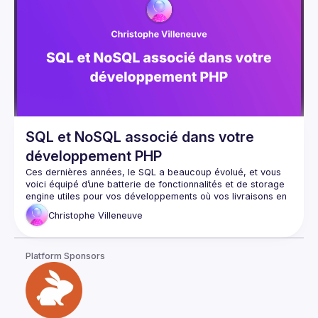
SQL et NoSQL associé dans votre
développement PHP
Ces dernières années, le SQL a beaucoup évolué, et vous 
voici équipé d’une batterie de fonctionnalités et de storage 
engine utiles pour vos développements où vos livraisons en 
continu.
Christophe
Villeneuve
Mais, l’utilisation de clé/valeur, plus connue sous le nom de 
JSON, est omniprésente dans les développements 
modernes et s'est aussi invitée dans les bases de données 
Platform Sponsors
relationnelles et NoSQL.
A travers cette session, Christophe Villeneuve va vous aider 
à faciliter la réalisation de vos projets PHP. avec ou sans 
Framework / CMS… en utilisant une seule connexion PHP 
avec plusieurs formats de bases de données , tout en 