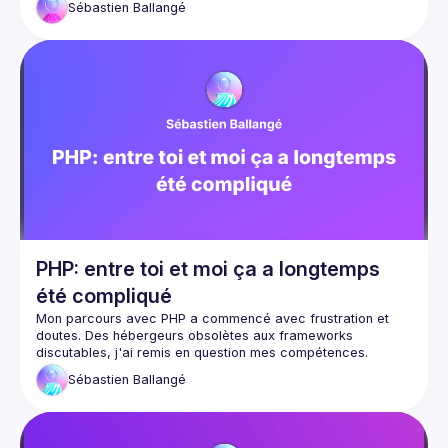
Sébastien
Ballangé
15 dernières années, j'ai surmonté ces défis et le sentiment 
de honte qui résistait. Au fur et à mesure que PHP 
s'améliorait, je l'ai fait aussi : PHP 8 est génial, l'écosystème 
PHP: entre toi et moi ça a longtemps
été compliqué
Mon parcours avec PHP a commencé avec frustration et 
doutes. Des hébergeurs obsolètes aux frameworks 
Mais avec Composer, Symfony et l'évolution de PHP au 
Sébastien
Ballangé
cours des 15 dernières années, j'ai surmonté ces défis et le 
sentiment de honte qui résistait. Au fur et à mesure que PHP 
s'améliorait, je l'ai fait aussi : PHP 8 est génial, l'écosystème 