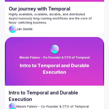
Our journey with Temporal
Highly available, scalable, durable, and distributed 
asyncrounously long-running workflows are the core of 
Having a powerful orchestration engine is critical and our 
Ján
Stehlík
Come and listen to how and why we integrated 
Temporal.io
as our core way to deterministically run our core business 
logic.
Intro to Temporal and Durable
Execution
Maxim
Fateev - Co-Founder & CTO of Temporal