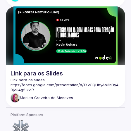
Link para os Slides
Link para os Slides: 
https://docs.google.com/presentation/d/1XvCQHbyAo3hDy4
0jvU4gfukviR-
UUy4EtWT4NbUXF4Y/edit#slide=id.g1e6faa8a47b_0_69
Monica
Craveiro de Menezes
Platform Sponsors