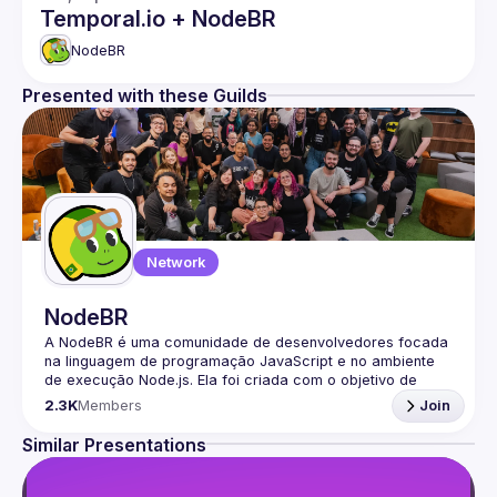
Temporal.io + NodeBR
NodeBR
Presented with these Guilds
Network
NodeBR
A NodeBR é uma comunidade de desenvolvedores focada 
na linguagem de programação JavaScript e no ambiente 
de execução Node.js. Ela foi criada com o objetivo de 
reunir programadores brasileiros interessados em 
2.3K
Members
Join
compartilhar conhecimentos, trocar experiências e 
fortalecer a comunidade de desenvolvedores em torno 
Similar Presentations
🟢 Faça parte da nossa comunidade no Discord ->
https://discord.gg/rbNpcCu4